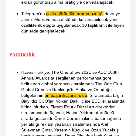
ekran görüntüsü alma pratiğiyle de vedalaşacak.
Telegram’da
çoklu görüntülü arama özelliği
devreye
alındı. Mobil ve masaüstünde kullanılabilecek yeni
özellikte ilk etapta uygulanacak 30 kişilik limit ilerleyen
günlerde genişletilecek.
Yaratıcılık
Havas Türkiye; The One Show 2021 ve ADC 100th
Annual Awards’ta sergilenen performansa göre
belirlenen global yaratıcılık sıralaması The One Club
Global Creative Rankings’te Afrika ve Ortadoğu
bölgelerinin
en başarılı ajansı oldu
. Sıralamada Ergin
Binyıldız CCO’lar, Volkan Dalkılıç ise ECD’ler arasında
birinci olurken, Ekrem Ertürk Düzel art direktörler
sıralamasında üçüncü, Hasan Yıldırım dördüncü
sırada gösterildi. Ömer Ceran’ın ikinci basamağında
yer aldığı reklam yazarları sıralamasında Anıl
Süleyman Çınar, Yasemin Küçük ve Ozan Yücekuş
beşinci sırayı paylaştı. Depo Film’den İpek Kent ise