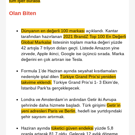
tüm işler
burada
.
Olan Biten
Dünyanın en değerli 100 markası
açıklandı. Kantar
tarafından hazırlanan
2021 BrandZ Top 100 En Değerli
Global Markalar
listesinin toplam marka değeri yüzde
42 artışla 7 trilyon doları geçti. Listede Amazon yine
zirvede, Apple ikinci, Google ise üçüncü sırada. Marka
değerini en çok artıran ise Tesla.
Formula 1’de Haziran ayında seyahat kısıtlamaları
nedeniyle iptal dilen
Türkiye Grand Prix'si
yeniden
takvime eklendi.
Türkiye Grand Prix’si 1- 3 Ekim’de,
İstanbul Park’ta gerçekleşecek.
Londra ve Amsterdam’ın ardından Getir iki Avrupa
şehrinde daha hizmete başladı. Türk girişimi
Getir’in
yeni adresleri
Paris ve Berlin
, hedefi ise yurtdışındaki
şehir sayısını artırmak.
Haziran ayında
tüketici güven endeksi
yüzde 5,8
oranla artarak 81,7 oldu. Gelecek 12 aylık döneme