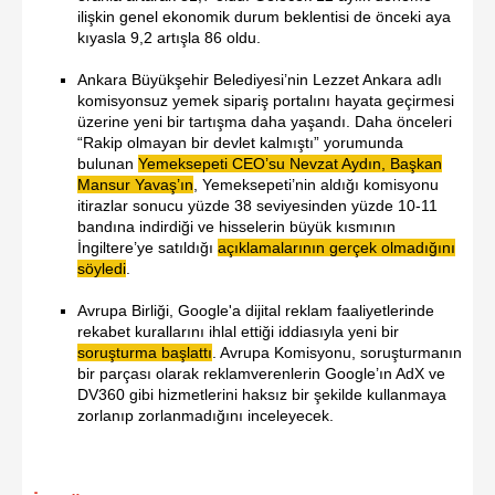
ilişkin genel ekonomik durum beklentisi de önceki aya
kıyasla 9,2 artışla 86 oldu.
Ankara Büyükşehir Belediyesi’nin Lezzet Ankara adlı
komisyonsuz yemek sipariş portalını hayata geçirmesi
üzerine yeni bir tartışma daha yaşandı. Daha önceleri
“Rakip olmayan bir devlet kalmıştı” yorumunda
bulunan
Yemeksepeti CEO’su Nevzat Aydın, Başkan
Mansur Yavaş’ın
, Yemeksepeti’nin aldığı komisyonu
itirazlar sonucu yüzde 38 seviyesinden yüzde 10-11
bandına indirdiği ve hisselerin büyük kısmının
İngiltere’ye satıldığı
açıklamalarının gerçek olmadığını
söyledi
.
Avrupa Birliği, Google'a dijital reklam faaliyetlerinde
rekabet kurallarını ihlal ettiği iddiasıyla yeni bir
soruşturma başlattı
. Avrupa Komisyonu, soruşturmanın
bir parçası olarak reklamverenlerin Google’ın AdX ve
DV360 gibi hizmetlerini haksız bir şekilde kullanmaya
zorlanıp zorlanmadığını inceleyecek.