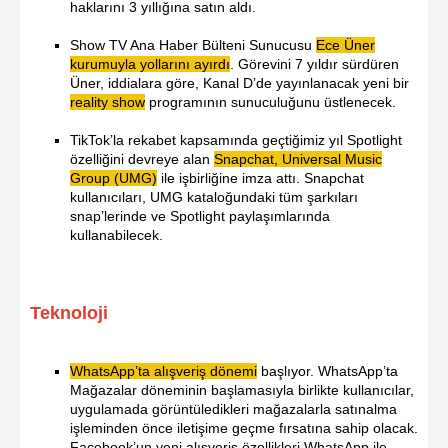
haklarını 3 yıllığına satın aldı.
Show TV Ana Haber Bülteni Sunucusu
Ece Üner
kurumuyla yollarını ayırdı
. Görevini 7 yıldır sürdüren
Üner, iddialara göre, Kanal D’de yayınlanacak yeni bir
reality show
programının sunuculuğunu üstlenecek.
TikTok’la rekabet kapsamında geçtiğimiz yıl Spotlight
özelliğini devreye alan
Snapchat, Universal Music
Group (UMG)
ile işbirliğine imza attı. Snapchat
kullanıcıları, UMG kataloğundaki tüm şarkıları
snap’lerinde ve Spotlight paylaşımlarında
kullanabilecek.
Teknoloji
WhatsApp’ta alışveriş dönemi
başlıyor. WhatsApp’ta
Mağazalar döneminin başlamasıyla birlikte kullanıcılar,
uygulamada görüntüledikleri mağazalarla satınalma
işleminden önce iletişime geçme fırsatına sahip olacak.
Facebook’un yeni alışveriş özellikleri WhatsApp ile