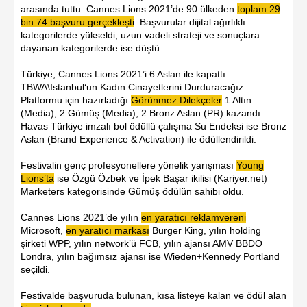
arasında tuttu. Cannes Lions 2021’de 90 ülkeden
toplam 29
bin 74
başvuru
gerçekleşti
. Başvurular dijital ağırlıklı
kategorilerde yükseldi, uzun vadeli strateji ve sonuçlara
dayanan kategorilerde ise düştü.
Türkiye, Cannes Lions 2021’i 6 Aslan ile kapattı.
TBWA\Istanbul‘un Kadın Cinayetlerini Durduracağız
Platformu için hazırladığı
Görünmez
Dilekçeler
1 Altın
(Media), 2 Gümüş (Media), 2 Bronz Aslan (PR) kazandı.
Havas Türkiye imzalı bol ödüllü çalışma
Su Endeksi
ise Bronz
Aslan (Brand Experience & Activation) ile ödüllendirildi.
Festivalin genç profesyonellere yönelik yarışması
Young
Lions’ta
ise Özgü Özbek ve İpek Başar ikilisi (Kariyer.net)
Marketers kategorisinde Gümüş ödülün sahibi oldu.
Cannes Lions 2021’de yılın
en yaratıcı reklamvereni
Microsoft,
en yaratıcı markası
Burger King, yılın holding
şirketi WPP, yılın network’ü FCB, yılın ajansı AMV BBDO
Londra, yılın bağımsız ajansı ise Wieden+Kennedy Portland
seçildi.
Festivalde başvuruda bulunan, kısa listeye kalan ve ödül alan