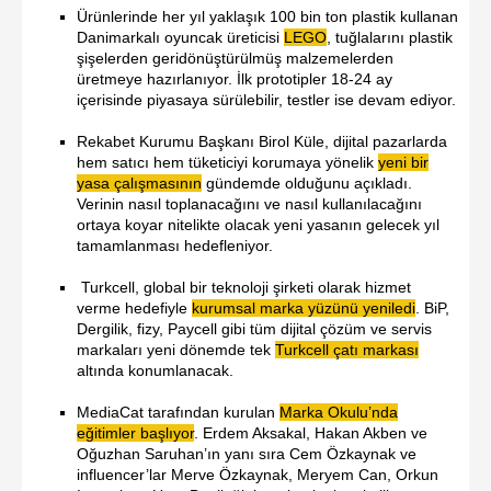
Ürünlerinde her yıl yaklaşık 100 bin ton plastik kullanan
Danimarkalı oyuncak üreticisi
LEGO
, tuğlalarını plastik
şişelerden geridönüştürülmüş malzemelerden
üretmeye hazırlanıyor. İlk prototipler 18-24 ay
içerisinde piyasaya sürülebilir, testler ise devam ediyor.
Rekabet Kurumu Başkanı Birol Küle, dijital pazarlarda
hem satıcı hem tüketiciyi korumaya yönelik
yeni bir
yasa çalışmasının
gündemde olduğunu açıkladı.
Verinin nasıl toplanacağını ve nasıl kullanılacağını
ortaya koyar nitelikte olacak yeni yasanın gelecek yıl
tamamlanması hedefleniyor.
Turkcell, global bir teknoloji şirketi olarak hizmet
verme hedefiyle
kurumsal marka yüzünü
yeniledi
. BiP,
Dergilik, fizy, Paycell gibi tüm dijital çözüm ve servis
markaları yeni dönemde tek
Turkcell çatı markası
altında konumlanacak.
MediaCat tarafından kurulan
Marka Okulu’nda
eğitimler başlıyor
. Erdem Aksakal, Hakan Akben ve
Oğuzhan Saruhan’ın yanı sıra Cem Özkaynak ve
influencer’lar Merve Özkaynak, Meryem Can, Orkun