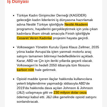
İş Dünyası
Türkiye Kadın Girişimciler Derneği (KAGİDER)
geleceğin kadın liderlerini iş dünyasına hazırlamak
adına Nestlé Türkiye işbirliğiyle
Nestlé Akademi
programını, hayallerini gerçekleştirmek için yola çıkan
kadınlara ilham olmak amacıyla Finish işbirliğiyle
Cesaret Veren Kadınlar
projesini hayata geçirdi.
Volkswagen Yönetim Kurulu Üyesi Klaus Zellmer, 2035
yılına kadar Avrupa'da içten yanmalı motorlu araç
satışını tamamen bitirmeyi hedeflediklerini açıkladı.
Karar, ABD ve Çin için ileriki yıllarda geçerli olacak.
Volkswagen'in hedefi 2050 itibarıyla tüm filosunu
karbon nötr
hale getirmek.
Opioid madde içeren ilaçlar hakkında kullanıcılara
yeterli bilgilendirme yapmadığı iddiasıyla ABD'de
2019'da hakkında dava açılan Johnson & Johnson
(J&J) uzlaşmaya gitti ve
230 milyon dolar ceza
ödemeyi kabul etti. J&J ülke genelinde opioid satışını
sonlandıracak.