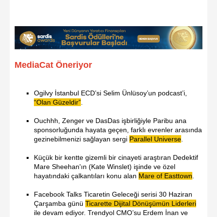
MediaCat Öneriyor
Ogilvy İstanbul ECD’si Selim Ünlüsoy’un podcast’i,
“Olan Güzeldir”
.
Ouchhh, Zenger ve DasDas işbirliğiyle Paribu ana
sponsorluğunda hayata geçen, farklı evrenler arasında
gezinebilmenizi sağlayan sergi
Parallel Universe
.
Küçük bir kentte gizemli bir cinayeti araştıran Dedektif
Mare Sheehan'ın (Kate Winslet) işinde ve özel
hayatındaki çalkantıları konu alan
Mare of Easttown
.
Facebook Talks Ticaretin Geleceği serisi 30 Haziran
Çarşamba günü
Ticarette Dijital Dönüşümün Liderleri
ile devam ediyor. Trendyol CMO’su Erdem İnan ve