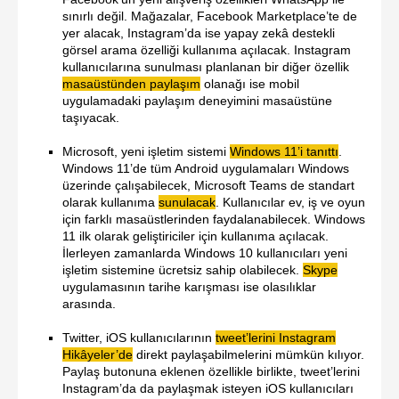
sınırlı değil. Mağazalar, Facebook Marketplace’te de
yer alacak, Instagram’da ise yapay zekâ destekli
görsel arama özelliği kullanıma açılacak. Instagram
kullanıcılarına sunulması planlanan bir diğer özellik
masaüstünden paylaşım
olanağı ise mobil
uygulamadaki paylaşım deneyimini masaüstüne
taşıyacak.
Microsoft, yeni işletim sistemi
Windows 11’i tanıttı
.
Windows 11’de tüm Android uygulamaları Windows
üzerinde çalışabilecek, Microsoft Teams de standart
olarak kullanıma
sunulacak
. Kullanıcılar ev, iş ve oyun
için farklı masaüstlerinden faydalanabilecek. Windows
11 ilk olarak geliştiriciler için kullanıma açılacak.
İlerleyen zamanlarda Windows 10 kullanıcıları yeni
işletim sistemine ücretsiz sahip olabilecek.
Skype
uygulamasının tarihe karışması ise olasılıklar
arasında.
Twitter, iOS kullanıcılarının
tweet’lerini Instagram
Hikâyeler’de
direkt paylaşabilmelerini mümkün kılıyor.
Paylaş butonuna eklenen özellikle birlikte, tweet’lerini
Instagram’da da paylaşmak isteyen iOS kullanıcıları