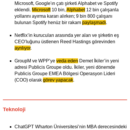
Microsoft, Google'ın çatı şirketi Alphabet ve Spotify
eklendi.
Microsoft
10 bin,
Alphabet
12 bin çalışanla
yollarını ayırma kararı alırken; 9 bin 800 çalışanı
bulunan Spotify henüz bir rakam
paylaşmadı
.
Netflix’in kurucuları arasında yer alan ve şirketin eş
CEO’luğunu üstlenen Reed Hastings görevinden
ayrılıyor
.
GroupM ve WPP’ye
veda eden
Demet İkiler’in yeni
adresi Publicis Groupe oldu. İkiler, yeni dönemde
Publicis Groupe EMEA Bölgesi Operasyon Lideri
(COO) olarak
görev yapacak
.
Teknoloji
ChatGPT Wharton Üniversitesi’nin MBA derecesindeki