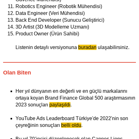
Robotics Engineer (Robotik Mühendisi)
Data Engineer (Veri Mühendisi)
Back End Developer (Sunucu Geliştirici)
3D Artist (3D Modelleme Uzmanı)
Product Owner (Ürün Sahibi)
Listenin detaylı versiyonuna
buradan
ulaşabilirsiniz.
Olan Biten
Her yıl dünyanın en değerli ve en güçlü markalarını
ortaya koyan Brand Finance Global 500 araştırmasının
2023 sonuçları
paylaşıldı
.
YouTube Ads Leaderboard Türkiye'de 2022'nin son
çeyreğinin sonuçları
belli oldu
.
Bu yıl 70’incisi düzenlenecek olan Cannes Lions