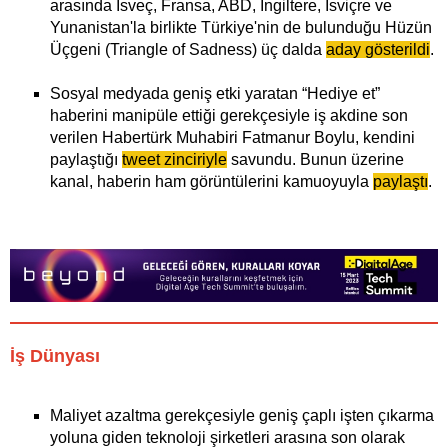
arasında İsveç, Fransa, ABD, İngiltere, İsviçre ve
Yunanistan'la birlikte Türkiye'nin de bulunduğu Hüzün
Üçgeni (Triangle of Sadness) üç dalda
aday gösterildi
.
Sosyal medyada geniş etki yaratan “Hediye et”
haberini manipüle ettiği gerekçesiyle iş akdine son
verilen Habertürk Muhabiri Fatmanur Boylu, kendini
paylaştığı
tweet zinciriyle
savundu. Bunun üzerine
kanal, haberin ham görüntülerini kamuoyuyla
paylaştı
.
İş Dünyası
Maliyet azaltma gerekçesiyle geniş çaplı işten çıkarma
yoluna giden teknoloji şirketleri arasına son olarak