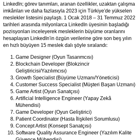
LinkedIn; görev tanımları, aranan özellikler, uzaktan çalışma
imkânları ve daha fazlasıyla 2023 için Türkiye'de yükselen
meslekler listesini
paylaştı
. 1 Ocak 2018 – 31 Temmuz 2022
tarihleri arasında milyonlarca LinkedIn üyesinin başladığı
pozisyonları inceleyerek mesleklerin büyüme oranlarını
hesaplayan LinkedIn'in özgün verilerine göre son beş yılın
en hızlı büyüyen 15 meslek dalı şöyle sıralandı:
Game Designer (Oyun Tasarımcısı)
Blockchain Developer (Blokzincir
Geliştiricisi/Yazılımcısı)
Growth Specialist (Büyüme Uzmanı/Yöneticisi)
Customer Success Specialist (Müşteri Başarı Uzmanı)
Game Artist (Oyun Sanatçısı)
Artificial Intelligence Engineer (Yapay Zekâ
Mühendisi)
Game Developer (Oyun Geliştirici)
Patient Coordinator (Hasta İlişkileri Sorumlusu)
Concept Artist (Konsept Sanatçısı)
Software Quality Assurance Engineer (Yazılım Kalite
Güvence Mühendisi)