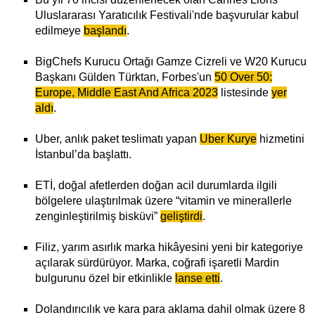
Uluslararası Yaratıcılık Festivali'nde başvurular kabul
edilmeye
başlandı
.
BigChefs Kurucu Ortağı Gamze Cizreli ve W20 Kurucu
Başkanı Gülden Türktan, Forbes'un
50 Over 50:
Europe, Middle East And Africa 2023
listesinde
yer
aldı
.
Uber, anlık paket teslimatı yapan
Uber Kurye
hizmetini
İstanbul’da başlattı.
ETİ, doğal afetlerden doğan acil durumlarda ilgili
bölgelere ulaştırılmak üzere “vitamin ve minerallerle
zenginleştirilmiş bisküvi”
geliştirdi
.
Filiz, yarım asırlık marka hikâyesini yeni bir kategoriye
açılarak sürdürüyor. Marka, coğrafi işaretli Mardin
bulgurunu özel bir etkinlikle
lanse etti
.
Dolandırıcılık ve kara para aklama dahil olmak üzere 8