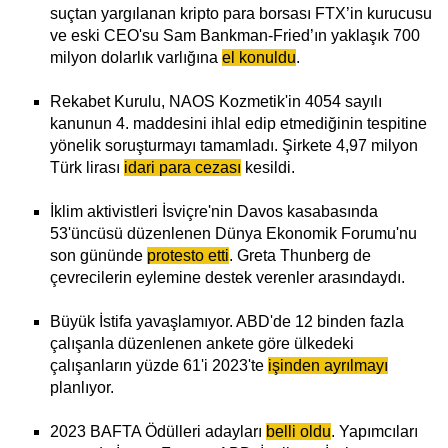
suçtan yargılanan kripto para borsası FTX’in kurucusu
ve eski CEO'su Sam Bankman-Fried’ın yaklaşık 700
milyon dolarlık varlığına
el konuldu
.
Rekabet Kurulu, NAOS Kozmetik'in 4054 sayılı
kanunun 4. maddesini ihlal edip etmediğinin tespitine
yönelik soruşturmayı tamamladı. Şirkete 4,97 milyon
Türk lirası
idari para cezası
kesildi.
İklim aktivistleri İsviçre'nin Davos kasabasında
53'üncüsü düzenlenen Dünya Ekonomik Forumu'nu
son gününde
protesto etti
. Greta Thunberg de
çevrecilerin eylemine destek verenler arasındaydı.
Büyük İstifa yavaşlamıyor. ABD'de 12 binden fazla
çalışanla düzenlenen ankete göre ülkedeki
çalışanların yüzde 61'i 2023'te
işinden ayrılmayı
planlıyor.
2023 BAFTA Ödülleri adayları
belli oldu
. Yapımcıları