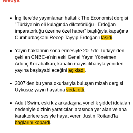
Medya
İngiltere'de yayımlanan haftalık The Economist dergisi
"Türkiye'nin eli kulağında diktatörlüğü - Erdoğan
imparatorluğu üzerine özel haber" başlığıyla kapağına
Cumhurbaşkanı Recep Tayyip Erdoğan'ı
taşıdı
.
Yayın haklarının sona ermesiyle 2015'te Türkiye'den
çekilen CNBC-e'nin eski Genel Yayın Yönetmeni
Artunç Kocabalkan, kanalın mayıs itibarıyla yeniden
yayına başlayabileceğini
açıkladı
.
2007'den bu yana okurlarıyla buluşan mizah dergisi
Uykusuz yayın hayatına
veda etti
.
Adult Swim, eski kız arkadaşına yönelik şiddet iddiaları
nedeniyle dizinin yaratıcıları arasında yer alan ve ana
karakterlere sesiyle hayat veren Justin Roiland'la
bağlarını kopardı
.